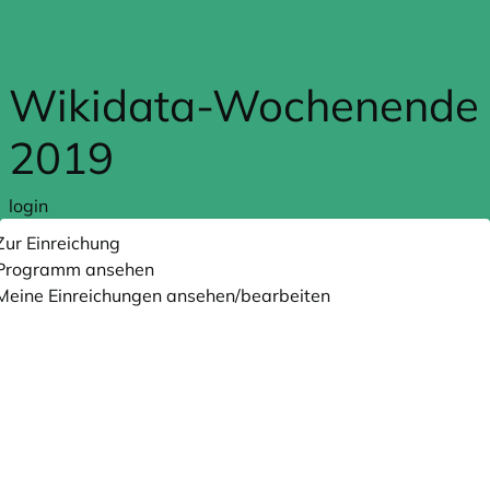
Zum Hauptteil springen
Wikidata-Wochenende
2019
login
Zur Einreichung
Programm ansehen
Meine Einreichungen ansehen/bearbeiten